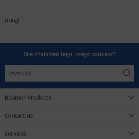
Usługi
Nie znalazłeś tego, czego szukasz?
Bäumer Products
Machines
Contact us
Plan engineering
Support Center
Software
Services