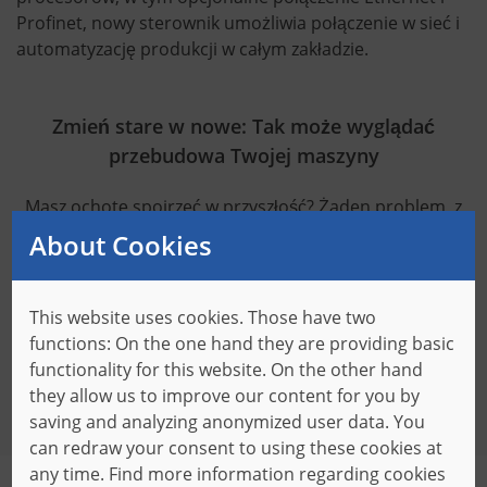
Profinet, nowy sterownik umożliwia połączenie w sieć i
automatyzację produkcji w całym zakładzie.
Zmień stare w nowe: Tak może wyglądać
przebudowa Twojej maszyny
Masz ochotę spojrzeć w przyszłość? Żaden problem, z
porównaniem przed i po naszej Jednostki PLC.
About Cookies
Stara jednostka PLC
This website uses cookies. Those have two
functions: On the one hand they are providing basic
Nowa jednostka PLC
functionality for this website. On the other hand
they allow us to improve our content for you by
saving and analyzing anonymized user data. You
can redraw your consent to using these cookies at
any time. Find more information regarding cookies