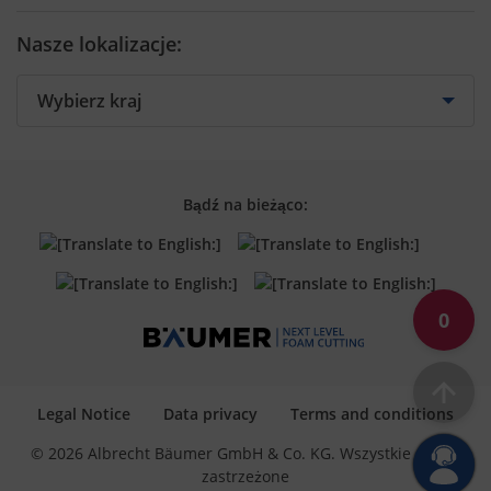
Contact by Country
Cutting tools
Preventive Maintenance
Contact form
Nasze lokalizacje:
Training
Spare parts
Retrofit
Bądź na bieżąco:
0
Legal Notice
Data privacy
Terms and conditions
© 2026 Albrecht Bäumer GmbH & Co. KG. Wszystkie prawa
zastrzeżone