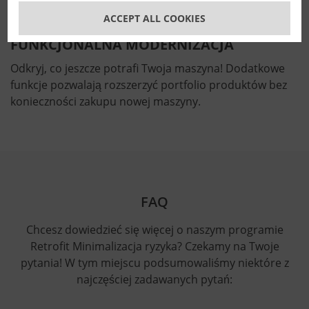
ACCEPT ALL COOKIES
FUNKCJONALNA MODERNIZACJA
Odkryj, co jeszcze potrafi Twoja maszyna! Dodatkowe
funkcje pozwalają rozszerzyć portfolio produktów bez
konieczności zakupu nowej maszyny.
FAQ
Chcesz dowiedzieć się więcej o naszym programie
Retrofit Minimalizacja ryzyka? Czekamy na Twoje
pytania! W tym miejscu podsumowaliśmy niektóre z
najczęściej zadawanych pytań: