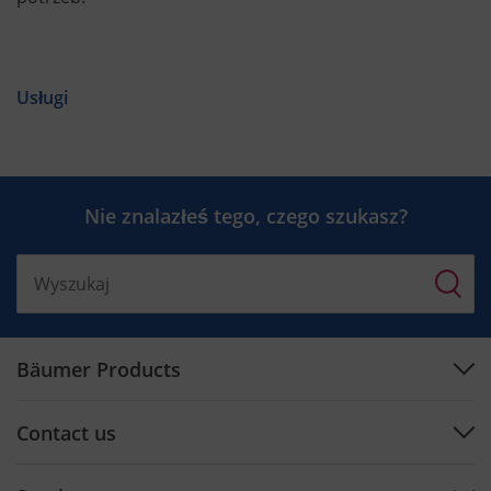
Usługi
Nie znalazłeś tego, czego szukasz?
Bäumer Products
Machines
Contact us
Plan engineering
Support Center
Software