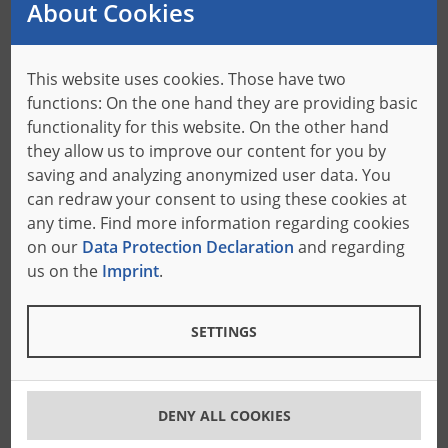
About Cookies
poziom? W takim razie oferujemy wszystkie możliwości
- od przywrócenia dostępności części zamiennych po
rozszerzenie opcji zastosowań i optymalizację
This website uses cookies. Those have two
wydajności systemu. Wspólnie wybierzemy rozwiązanie
functions: On the one hand they are providing basic
z naszego zróżnicowanego portfolio modernizacji,
functionality for this website. On the other hand
które naprawdę przyniesie postęp.
they allow us to improve our content for you by
saving and analyzing anonymized user data. You
can redraw your consent to using these cookies at
MINIMALIZACJA RYZYKA
any time. Find more information regarding cookies
on our
Data Protection Declaration
and regarding
Stoisz w obliczu przestoju produkcji? Dzięki
us on the
Imprint
.
ukierunkowanej konwersji maszyn sprawimy, że Twój
system będzie przyszłościowy!
SETTINGS
ZWIĘKSZENIE WYDAJNOŚCI
Zwiększ wydajność swojej maszyny: Dzięki modernizacji
DENY ALL COOKIES
można zwiększyć wydajność i zapewnić jeszcze lepszą
przepustowość.