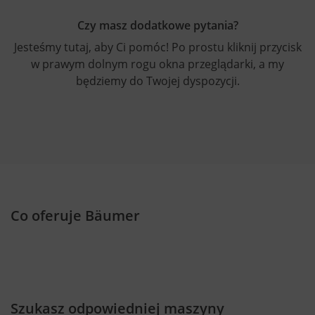
nienaruszone, a szkolenie personelu zazwyczaj nie jest
wymagane. Kolejną zaletą jest zrównoważony rozwój,
Czy masz dodatkowe pytania?
ponieważ modernizacja znacznie wydłuża żywotność
Jesteśmy tutaj, aby Ci pomóc! Po prostu kliknij przycisk
starej maszyny.
w prawym dolnym rogu okna przeglądarki, a my
będziemy do Twojej dyspozycji.
Co oferuje Bäumer
Szukasz odpowiedniej maszyny