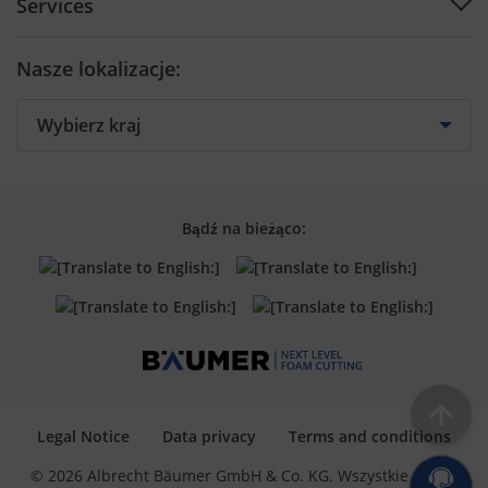
Services
Contact by Country
Cutting tools
Preventive Maintenance
Contact form
Nasze lokalizacje:
Training
Spare parts
Retrofit
Bądź na bieżąco:
Legal Notice
Data privacy
Terms and conditions
© 2026 Albrecht Bäumer GmbH & Co. KG. Wszystkie prawa