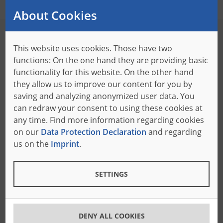
About Cookies
This website uses cookies. Those have two
HQ - Wysokiej jakości narzędzia tnące
functions: On the one hand they are providing basic
functionality for this website. On the other hand
Dzięki naszym specjalnym nożom wysokiej jakości firma
they allow us to improve our content for you by
Bäumer oferuje następujące korzyści:
saving and analyzing anonymized user data. You
can redraw your consent to using these cookies at
any time. Find more information regarding cookies
on our
Data Protection Declaration
and regarding
us on the
Imprint
.
Precyzja
W ostatnich latach tolerancje cięcia noży
taśmowych HQ były coraz bardziej zmniejszane
SETTINGS
w kierunku zera.
DENY ALL COOKIES