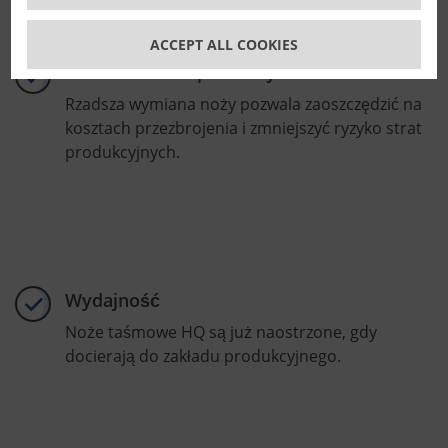
ACCEPT ALL COOKIES
Niezawodność produkcji
Rzadsza wymiana noży pozwala zaoszczędzić na
kosztach przezbrojenia i zmniejszyć ryzyko strat
produkcyjnych.
Wydajność
Noże taśmowe HQ są już naostrzone, gdy
docierają do zakładu produkcyjnego.