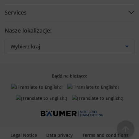
Plan engineering
Support Center
Software
Services
Contact by Country
Cutting tools
Preventive Maintenance
Contact form
Nasze lokalizacje:
Training
Spare parts
Retrofit
Bądź na bieżąco:
Legal Notice
Data privacy
Terms and conditions