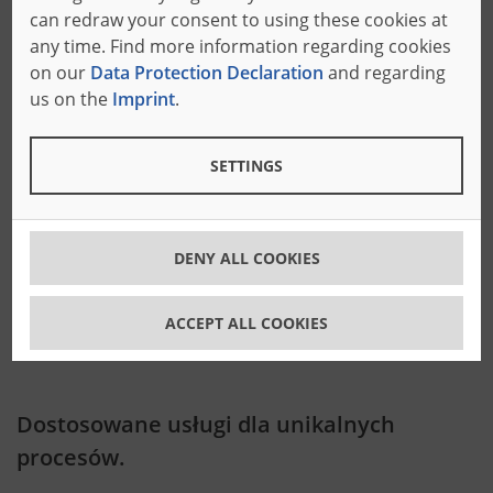
can redraw your consent to using these cookies at
produkcji może zyskać dzięki Bäumer.
any time. Find more information regarding cookies
on our
Data Protection Declaration
and regarding
Optymalizacja procesów dzięki odpowiedniemu
us on the
Imprint
.
oprogramowaniu: Dzięki naszym rozwiązaniom
programowym zapewniamy narzędzia, które
umożliwiają szybkie reagowanie na codzienne potrzeby
SETTINGS
rynku.
DENY ALL COOKIES
Oprogramowania
ACCEPT ALL COOKIES
Dostosowane usługi dla unikalnych
procesów.