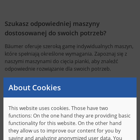
Szukasz odpowiedniej maszyny
dostosowanej do swoich potrzeb?
Bäumer oferuje szeroką gamę indywidualnych maszyn,
które spełniają określone wymagania. Zapoznaj się z
naszymi maszynami do cięcia pianki, aby znaleźć
odpowiednie rozwiązanie dla swoich potrzeb.
About Cookies
Maszyny
This website uses cookies. Those have two
functions: On the one hand they are providing basic
functionality for this website. On the other hand
they allow us to improve our content for you by
Dowiedz się, w jaki sposób twój proces
saving and analyzing anonymized user data. You