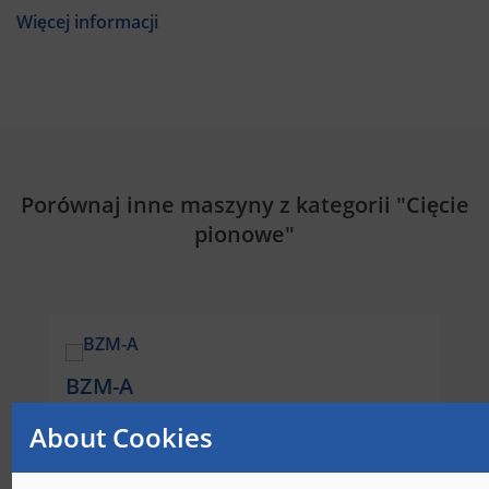
Więcej informacji
Porównaj inne maszyny z kategorii "Cięcie
pionowe"
BZM-A
Vertikalschneidemaschine
About Cookies
Ablängen, Besäumen, Zurichten und Aufteilen
von Blöcken, schnelles Modell (40m/min),