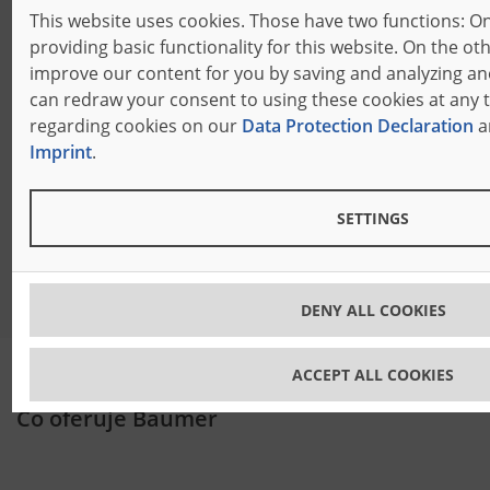
vollautomatisch
This website uses cookies. Those have two functions: O
providing basic functionality for this website. On the ot
improve our content for you by saving and analyzing a
Porównaj
can redraw your consent to using these cookies at any 
regarding cookies on our
Data Protection Declaration
a
Imprint
.
SETTINGS
PORÓWNAJ Z TĄ MASZYNĄ
DENY ALL COOKIES
ACCEPT ALL COOKIES
Co oferuje Bäumer