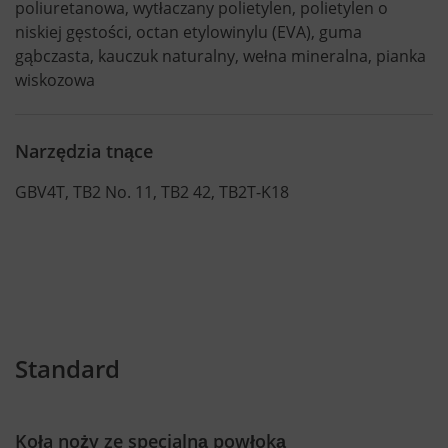
poliuretanowa, wytłaczany polietylen, polietylen o
niskiej gęstości, octan etylowinylu (EVA), guma
gąbczasta, kauczuk naturalny, wełna mineralna, pianka
wiskozowa
Narzędzia tnące
GBV4T, TB2 No. 11, TB2 42, TB2T-K18
Standard
Koła noży ze specjalną powłoką