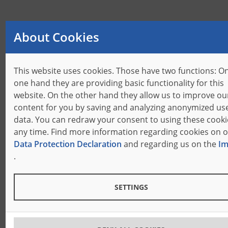
Opcje
About Cookies
This website uses cookies. Those have two functions: O
Prowadnica noża
one hand they are providing basic functionality for this
website. On the other hand they allow us to improve ou
content for you by saving and analyzing anonymized us
Jednostka chłodząca
data. You can redraw your consent to using these cooki
Gwarantuje bezpieczną pracę maszyny, całe wnętrze
any time. Find more information regarding cookies on 
szafy sterowniczej jest chłodzone.
Data Protection Declaration
and regarding us on the
Im
.
Przenośniki do załadunku i rozładunku oraz
SETTINGS
integracja z linią tnącą
Zapewniają ciągły i automatyczny przepływ produkcji.