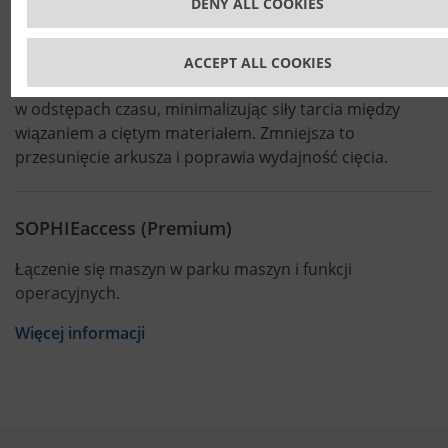
DENY ALL COOKIES
Urządzenie do rozpylania silikonu
ACCEPT ALL COOKIES
Urządzenie do rozpylania silikonu zwilża wiązanie noża
w odstępach czasu, minimalizując siły tarcia między
wiązaniem a ciętym materiałem. Zmniejsza to
przesunięcie arkusza i poprawia wydajność cięcia.
SOPHIEaccess (Premium)
Łączenie się maszyn w parku maszyn i funkcji
operacyjnych.
Więcej informacji