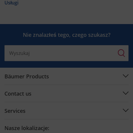
Usługi
Nie znalazłeś tego, czego szukasz?
Bäumer Products
Machines
Contact us
Plan engineering
Support Center
Software
Services
Contact by Country
Cutting tools
Preventive Maintenance
Contact form
Nasze lokalizacje: