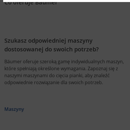
Co oferuje Bäumer
Szukasz odpowiedniej maszyny
dostosowanej do swoich potrzeb?
Bäumer oferuje szeroką gamę indywidualnych maszyn,
które spełniają określone wymagania. Zapoznaj się z
naszymi maszynami do cięcia pianki, aby znaleźć
odpowiednie rozwiązanie dla swoich potrzeb.
Maszyny