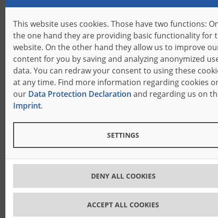
This website uses cookies. Those have two functions: O
the one hand they are providing basic functionality for t
website. On the other hand they allow us to improve ou
content for you by saving and analyzing anonymized us
Szkolenia
data. You can redraw your consent to using these cooki
at any time. Find more information regarding cookies o
W celu podnoszenia kwalifikacji pracowników:
our
Data Protection Declaration
and regarding us on th
szkolenia z zakresu obsługi naszego
Imprint
.
oprogramowania i programów
SETTINGS
DENY ALL COOKIES
ACCEPT ALL COOKIES