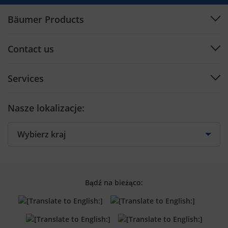
Bäumer Products
Machines
Contact us
Plan engineering
Support Center
Software
Services
Contact by Country
Cutting tools
Preventive Maintenance
Contact form
Nasze lokalizacje:
Training
Spare parts
Retrofit
Bądź na bieżąco: